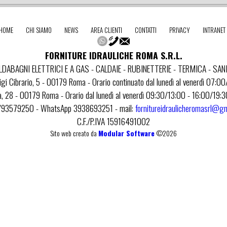
HOME
CHI SIAMO
NEWS
AREA CLIENTI
CONTATTI
PRIVACY
INTRANET
FORNITURE IDRAULICHE ROMA S.R.L.
DABAGNI ELETTRICI E A GAS - CALDAIE - RUBINETTERIE - TERMICA - SAN
igi Cibrario, 5 - 00179 Roma - Orario continuato dal lunedì al venerdì 07:0
a, 28 - 00179 Roma - Orario dal lunedì al venerdì 09:30/13:00 - 16:00/19
6/93579250 - WhatsApp 3938693251 - mail:
fornitureidraulicheromasrl@g
C.F./P.IVA 15916491002
Sito web creato da
Modular Software
©2026